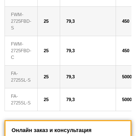
FWM-
2725FBD-
25
79,3
450
S
FWM-
2725FBD-
25
79,3
450
C
FA-
25
79,3
5000
2725SL-S
FA-
25
79,3
5000
2725SL-S
Онлайн заказ и консультация