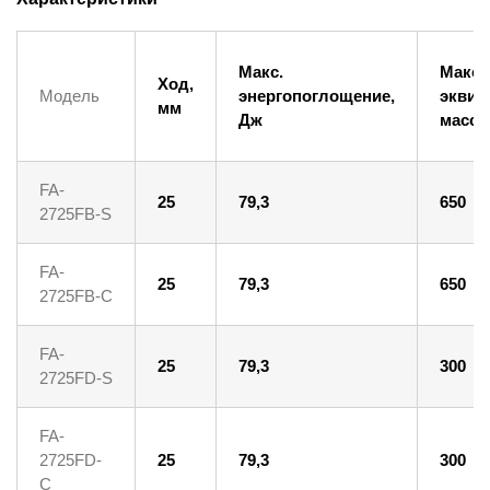
Макс.
Макс.
Ход,
Модель
энергопоглощение,
эквив
мм
Дж
масса,
FA-
25
79,3
650
2725FB-S
FA-
25
79,3
650
2725FB-C
FA-
25
79,3
300
2725FD-S
FA-
2725FD-
25
79,3
300
С