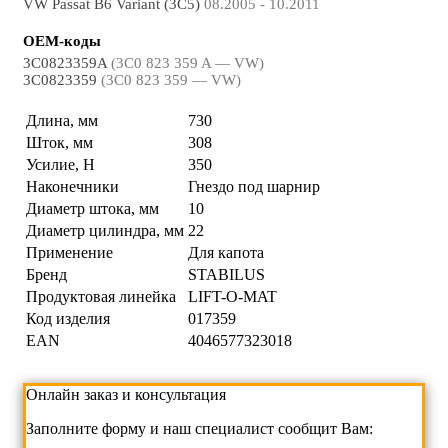
VW Passat B6 Variant (3C5)
08.2005 - 10.2011
OEM-коды
3C0823359A
(3C0 823 359 A — VW)
3C0823359
(3C0 823 359 — VW)
Длина, мм
730
Шток, мм
308
Усилие, Н
350
Наконечники
Гнездо под шарнир
Диаметр штока, мм
10
Диаметр цилиндра, мм
22
Применение
Для капота
Бренд
STABILUS
Продуктовая линейка
LIFT-O-MAT
Код изделия
017359
EAN
4046577323018
Онлайн заказ и консультация
Заполните форму и наш специалист сообщит Вам: