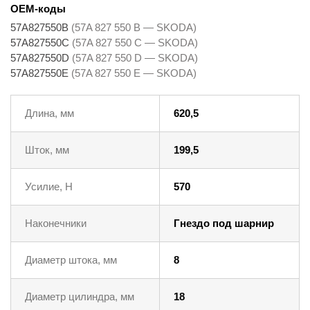
OEM-коды
57A827550B
(57A 827 550 B — SKODA)
57A827550C
(57A 827 550 C — SKODA)
57A827550D
(57A 827 550 D — SKODA)
57A827550E
(57A 827 550 E — SKODA)
Длина, мм
620,5
Шток, мм
199,5
Усилие, Н
570
Наконечники
Гнездо под шарнир
Диаметр штока, мм
8
Диаметр цилиндра, мм
18