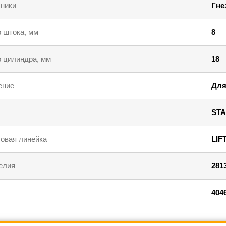
ники
Гне
 штока, мм
8
 цилиндра, мм
18
ение
Для
STA
овая линейка
LIF
елия
281
404