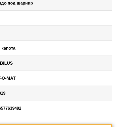
здо под шарнир
 капота
BILUS
T-O-MAT
319
6577639492