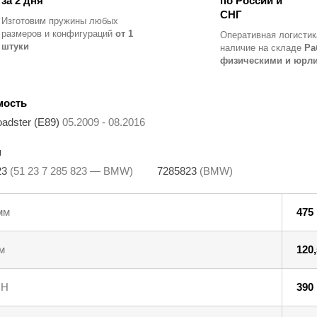
за 2 дня
по России и
СНГ
Изготовим пружины любых
размеров и конфигураций
от 1
Оперативная логистик
штуки
наличие на складе
Ра
физическими и юрл
мость
adster (E89)
05.2009 - 08.2016
ы
23
(51 23 7 285 823 — BMW)
7285823
(BMW)
мм
475
м
120,
 Н
390