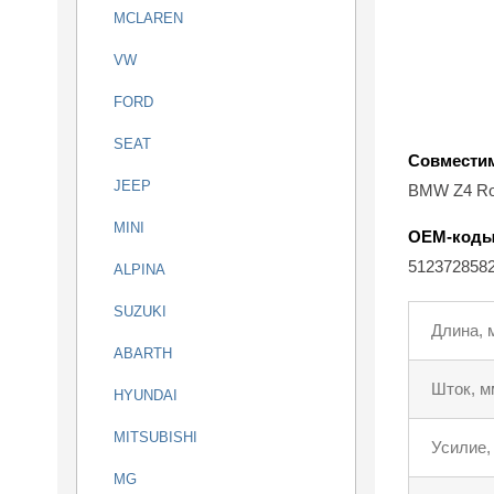
MCLAREN
VW
FORD
SEAT
Совмести
JEEP
BMW Z4 Ro
MINI
OEM-код
512372858
ALPINA
SUZUKI
Длина, 
ABARTH
Шток, м
HYUNDAI
MITSUBISHI
Усилие,
MG