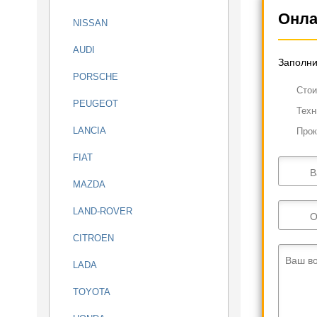
Онла
NISSAN
AUDI
Заполни
PORSCHE
Cтои
PEUGEOT
Техн
LANCIA
Прок
FIAT
В
MAZDA
LAND-ROVER
О
CITROEN
Ваш в
LADA
TOYOTA