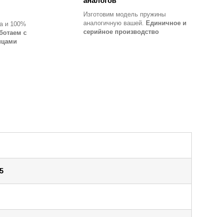
аналогов
Изготовим модель пружины
аналогичную вашей.
Единичное и
а и 100%
серийное производство
ботаем с
ицами
5