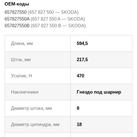
OEM-коды
657827550
(657 827 550 — SKODA)
657827550A
(657 827 550 A — SKODA)
657827550B
(657 827 550 B — SKODA)
Длина, мм
594,5
Шток, мм
217,5
Усилие, Н
470
Наконечники
Гнездо под шарнир
Диаметр штока, мм
8
Диаметр цилиндра, мм
18