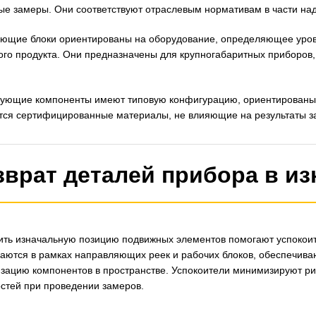
ые замеры. Они соответствуют отраслевым нормативам в части над
ющие блоки ориентированы на оборудование, определяющее уровен
ного продукта. Они предназначены для крупногабаритных приборов
ующие компоненты имеют типовую конфигурацию, ориентированы н
тся сертифицированные материалы, не влияющие на результаты з
зврат деталей прибора в и
ть изначальную позицию подвижных элементов помогают успокои
ются в рамках направляющих реек и рабочих блоков, обеспечива
зацию компонентов в пространстве. Успокоители минимизируют ри
стей при проведении замеров.