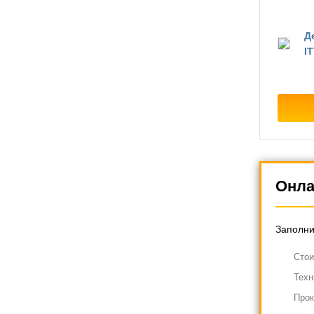
Д
IT
Онла
Заполни
Cтои
Техн
Прок