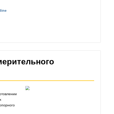
dine
мерительного
готовлении
х
опорного