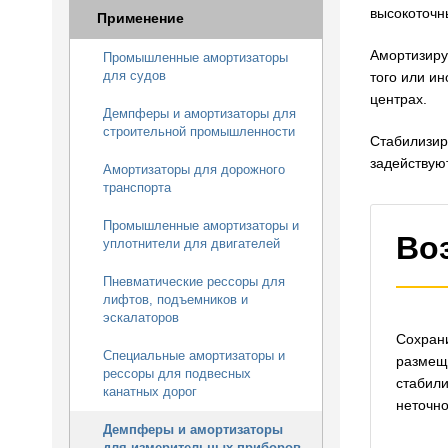
высокоточн
Применение
Амортизиру
Промышленные амортизаторы
для судов
того или и
центрах.
Демпферы и амортизаторы для
строительной промышленности
Стабилизир
задействую
Амортизаторы для дорожного
транспорта
Промышленные амортизаторы и
Во
уплотнители для двигателей
Пневматические рессоры для
лифтов, подъемников и
эскалаторов
Сохрани
Специальные амортизаторы и
размеща
рессоры для подвесных
стабили
канатных дорог
неточно
Демпферы и амортизаторы
для измерительных приборов