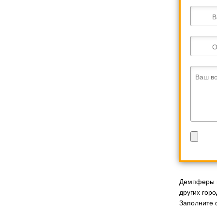
В
О
Ваш в
Демпферы и
других гор
Заполните 