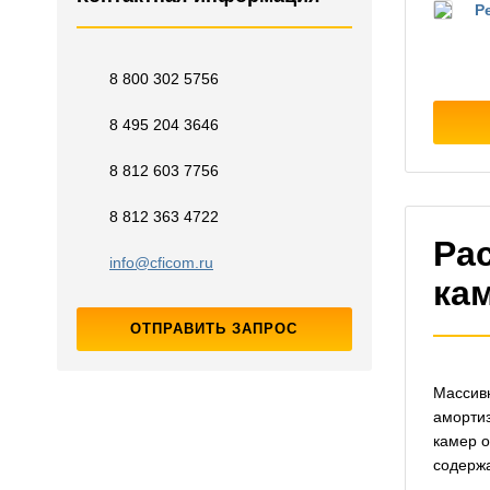
Р
8 800 302 5756
8 495 204 3646
8 812 603 7756
8 812 363 4722
Ра
info@cficom.ru
ка
ОТПРАВИТЬ ЗАПРОС
Массив
амортиз
камер о
содержа