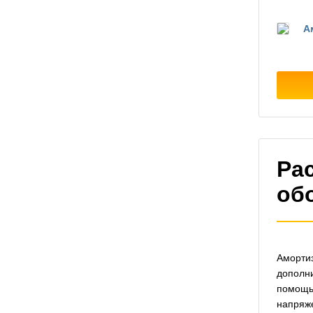
А
Ра
об
Амортиз
дополни
помощь
напряже