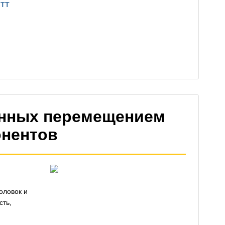
ITT
анных перемещением
онентов
оловок и
сть,