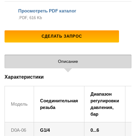
Просмотреть PDF каталог
.PDF, 616 Kb
СДЕЛАТЬ ЗАПРОС
Описание
Характеристики
Диапазон
И
Соединительная
регулировки
Модель
д
резьба
давления,
б
бар
D0A-06
G1/4
0...6
m