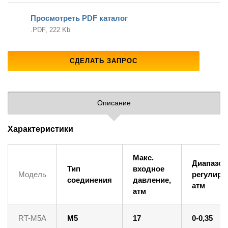
Просмотреть PDF каталог
.PDF, 222 Kb
СДЕЛАТЬ ЗАПРОС
Описание
Характеристики
Макс.
Диапазон
Тип
входное
Модель
регулиро
соединения
давление,
атм
атм
RT-M5A
M5
17
0-0,35