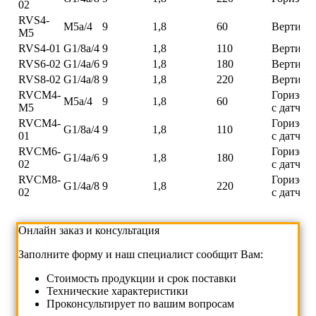
02
RVS4-
M5a/4
9
1,8
60
Вертика
M5
RVS4-01
G1/8a/4
9
1,8
110
Вертика
RVS6-02
G1/4a/6
9
1,8
180
Вертика
RVS8-02
G1/4a/8
9
1,8
220
Вертика
RVCM4-
Горизонт
M5a/4
9
1,8
60
M5
с датчик
RVCM4-
Горизонт
G1/8a/4
9
1,8
110
01
с датчик
RVCM6-
Горизонт
G1/4a/6
9
1,8
180
02
с датчик
RVCM8-
Горизонт
G1/4a/8
9
1,8
220
02
с датчик
Онлайн заказ и консультация
Заполните форму и наш специалист сообщит Вам:
Cтоимость продукции и срок поставки
Технические характеристики
Проконсультирует по вашим вопросам