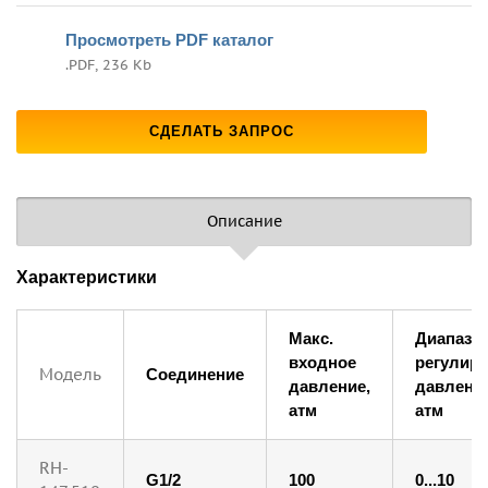
Просмотреть PDF каталог
.PDF, 236 Kb
СДЕЛАТЬ ЗАПРОС
Описание
Характеристики
Макс.
Диапазо
входное
регулир
Модель
Соединение
давление,
давлени
атм
атм
RH-
G1/2
100
0...10