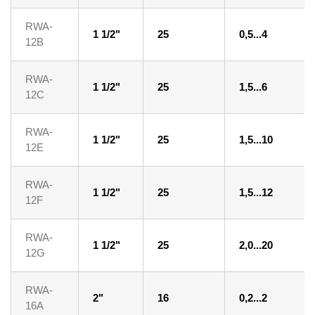
RWA-
1 1/2"
25
0,5...4
12B
RWA-
1 1/2"
25
1,5...6
12C
RWA-
1 1/2"
25
1,5...10
12E
RWA-
1 1/2"
25
1,5...12
12F
RWA-
1 1/2"
25
2,0...20
12G
RWA-
2"
16
0,2...2
16A