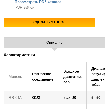
Просмотреть PDF каталог
.PDF, 256 Kb
СДЕЛАТЬ ЗАПРОС
Описание
Характеристики
Диапазон
Входное
Резьбовое
регулиро
Модель
давление,
соединение
давления
бар
мбар
RR-04A
G1/2
max. 20
5...50