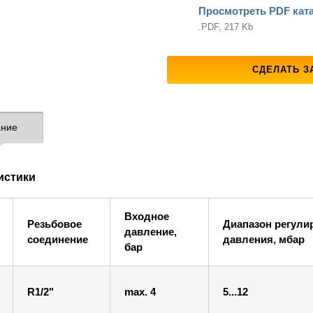
Просмотреть PDF кат
.PDF, 217 Kb
СДЕЛАТЬ З
ние
истики
Входное
Резьбовое
Диапазон регули
давление,
соединение
давления, мбар
бар
R1/2"
max. 4
5...12