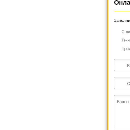
Онла
Заполни
Cтои
Техн
Прок
В
О
Ваш в