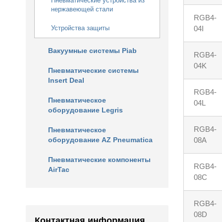
Пневматические устройства из
нержавеющей стали
RGB4-
04I
Устройства защиты
Вакуумные системы Piab
RGB4-
04K
Пневматические системы
Insert Deal
RGB4-
Пневматическое
04L
оборудование Legris
RGB4-
Пневматическое
08A
оборудование AZ Pneumatica
Пневматические компоненты
RGB4-
AirTac
08C
RGB4-
08D
Контактная информация