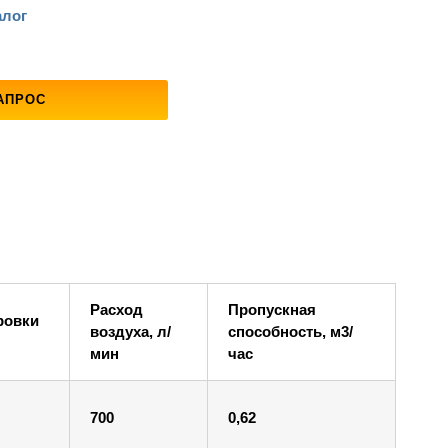
алог
АПРОС
Расход
Пропускная
ровки
воздуха, л/
способность, м3/
мин
час
700
0,62