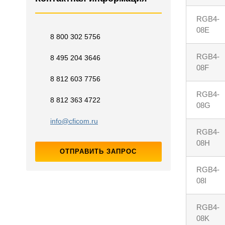
RGB4-
08E
8 800 302 5756
RGB4-
8 495 204 3646
08F
8 812 603 7756
RGB4-
8 812 363 4722
08G
info@cficom.ru
RGB4-
08H
ОТПРАВИТЬ ЗАПРОС
RGB4-
08I
RGB4-
08K