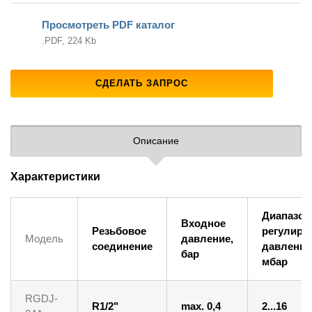
Просмотреть PDF каталог
.PDF, 224 Kb
СДЕЛАТЬ ЗАПРОС
Описание
Характеристики
Диапазон
Входное
Резьбовое
регулиро
Модель
давление,
соединение
давления
бар
мбар
RGDJ-
R1/2"
max. 0,4
2...16