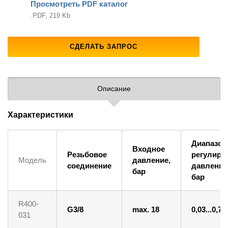
Просмотреть PDF каталог
.PDF, 219 Kb
СДЕЛАТЬ ЗАПРОС
Описание
Характеристики
Диапазон
Входное
Резьбовое
регулиро
Модель
давление,
соединение
давления
бар
бар
R400-
G3/8
max. 18
0,03...0,7
031