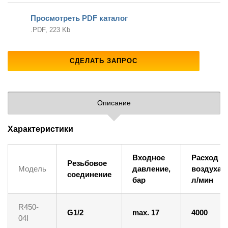
Просмотреть PDF каталог
.PDF, 223 Kb
СДЕЛАТЬ ЗАПРОС
Описание
Характеристики
Входное
Расход
Резьбовое
Модель
давление,
воздуха,
соединение
бар
л/мин
R450-
G1/2
max. 17
4000
04I