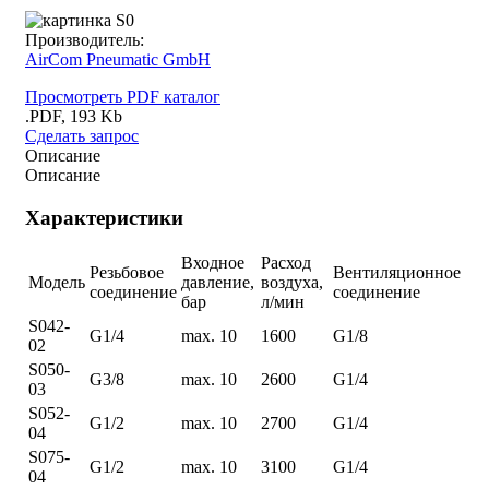
Производитель:
AirCom Pneumatic GmbH
Просмотреть PDF каталог
.PDF, 193 Kb
Сделать запрос
Описание
Описание
Характеристики
Входное
Расход
Резьбовое
Вентиляционное
Модель
давление,
воздуха,
соединение
соединение
бар
л/мин
S042-
G1/4
max. 10
1600
G1/8
02
S050-
G3/8
max. 10
2600
G1/4
03
S052-
G1/2
max. 10
2700
G1/4
04
S075-
G1/2
max. 10
3100
G1/4
04