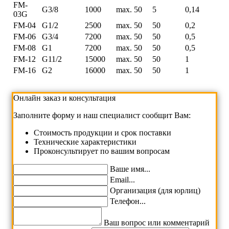
FM-
G3/8
1000
max. 50
5
0,14
03G
FM-04
G1/2
2500
max. 50
50
0,2
FM-06
G3/4
7200
max. 50
50
0,5
FM-08
G1
7200
max. 50
50
0,5
FM-12
G11/2
15000
max. 50
50
1
FM-16
G2
16000
max. 50
50
1
Онлайн заказ и консультация
Заполните форму и наш специалист сообщит Вам:
Cтоимость продукции и срок поставки
Технические характеристики
Проконсультирует по вашим вопросам
Ваше имя...
Email...
Организация (для юрлиц)
Телефон...
Ваш вопрос или комментарий