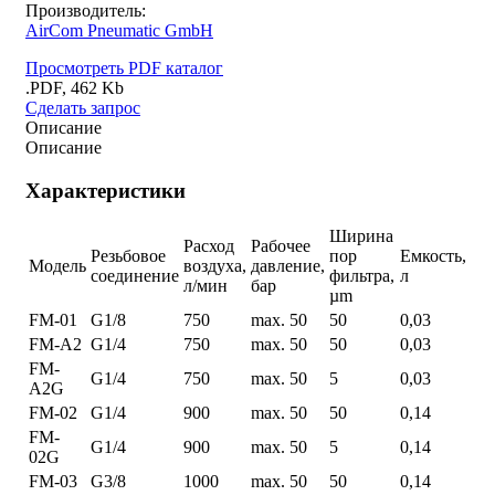
Производитель:
AirCom Pneumatic GmbH
Просмотреть PDF каталог
.PDF, 462 Kb
Сделать запрос
Описание
Описание
Характеристики
Ширина
Расход
Рабочее
Резьбовое
пор
Емкость,
Модель
воздуха,
давление,
соединение
фильтра,
л
л/мин
бар
µm
FM-01
G1/8
750
max. 50
50
0,03
FM-A2
G1/4
750
max. 50
50
0,03
FM-
G1/4
750
max. 50
5
0,03
A2G
FM-02
G1/4
900
max. 50
50
0,14
FM-
G1/4
900
max. 50
5
0,14
02G
FM-03
G3/8
1000
max. 50
50
0,14