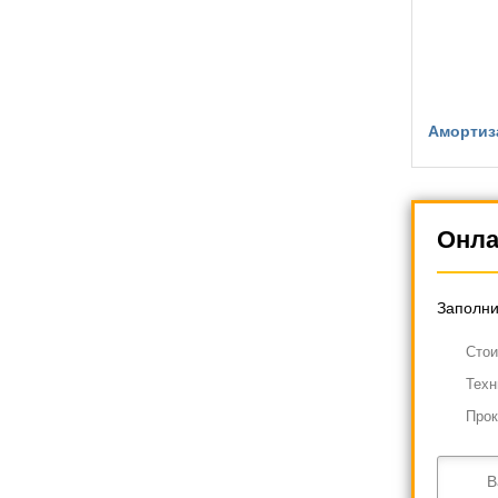
Амортиза
Онла
Заполни
Cтои
Техн
Прок
В