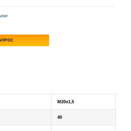
алог
АПРОС
M20x1,5
40