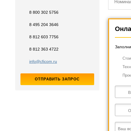
Номинал
8 800 302 5756
8 495 204 3646
Онла
8 812 603 7756
Заполни
8 812 363 4722
Cтои
info@cficom.ru
Техн
Прок
ОТПРАВИТЬ ЗАПРОС
В
О
Ваш в