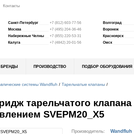
Контакты
Санкт-Петербург
+7 (812) 603-77-56
Волгоград
Москва
+7 (495) 204-36-46
Воронеж
Набережные Челны
+7 (855) 220-53-31
Красноярск
Калуга
+7 (4842) 20-01-56
Омск
БРЕНДЫ
ПРОИЗВОДСТВО
ПОДБОР ОБОРУДОВАНИЯ
влические системы Wandfluh
Тарельчатые клапаны
ридж тарельчатого клапана
влением SVEPM20_X5
Производитель:
Wandfluh