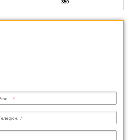
350
Email...
Телефон...