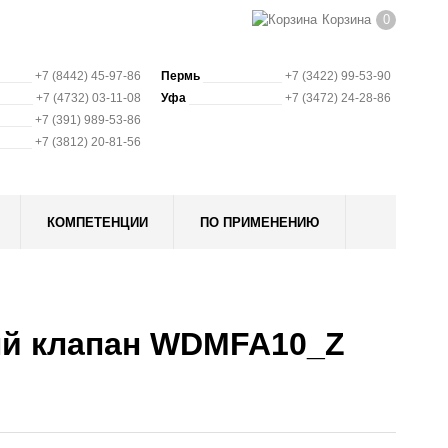
Корзина
0
+7 (8442) 45-97-86
Пермь
+7 (3422) 99-53-90
+7 (4732) 03-11-08
Уфа
+7 (3472) 24-28-86
+7 (391) 989-53-86
+7 (3812) 20-81-56
КОМПЕТЕНЦИИ
ПО ПРИМЕНЕНИЮ
ый клапан WDMFA10_Z