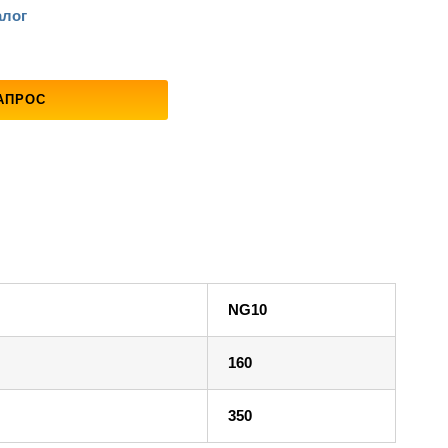
алог
АПРОС
NG10
160
350