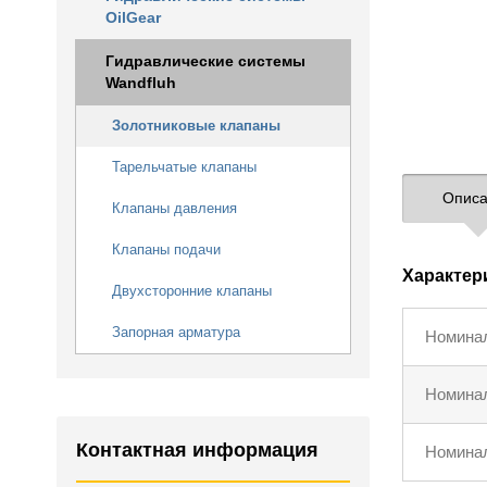
OilGear
Гидравлические системы
Wandfluh
Золотниковые клапаны
Тарельчатые клапаны
Описа
Клапаны давления
Клапаны подачи
Характер
Двухсторонние клапаны
Запорная арматура
Номина
Номинал
Контактная информация
Номинал