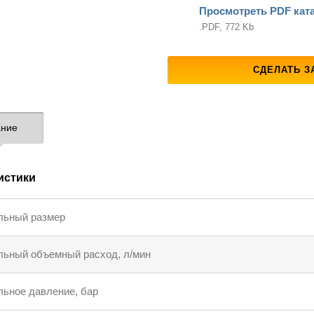
Просмотреть PDF кат
.PDF, 772 Kb
СДЕЛАТЬ З
ние
истики
льный размер
ьный объемный расход, л/мин
ьное давление, бар