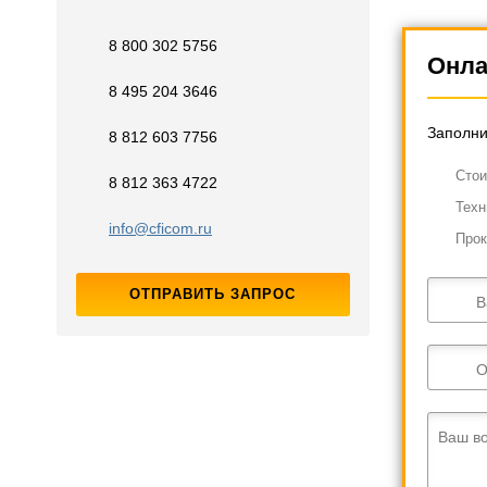
8 800 302 5756
Онла
8 495 204 3646
Заполни
8 812 603 7756
Cтои
8 812 363 4722
Техн
info@cficom.ru
Прок
ОТПРАВИТЬ ЗАПРОС
В
О
Ваш в