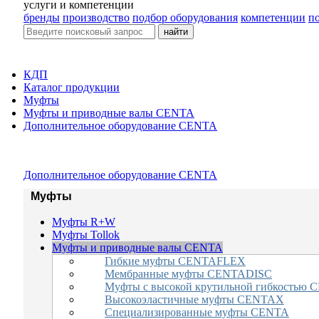
услуги и компетенции
бренды
производство
подбор оборудования
компетенции
п
найти
КДП
Каталог продукции
Муфты
Муфты и приводные валы CENTA
Дополнительное оборудование CENTA
Дополнительное оборудование CENTA
Муфты
Муфты R+W
Муфты Tollok
Муфты и приводные валы CENTA
Гибкие муфты CENTAFLEX
Мембранные муфты CENTADISC
Муфты с высокой крутильной гибкость
Высокоэластичные муфты CENTAX
Специализированные муфты CENTA