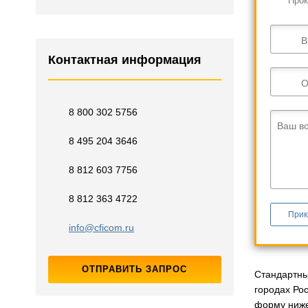
Прок
В
Контактная информация
О
8 800 302 5756
Ваш в
8 495 204 3646
8 812 603 7756
8 812 363 4722
Прик
info@cficom.ru
ОТПРАВИТЬ ЗАПРОС
Стандартные
городах Ро
форму ниже