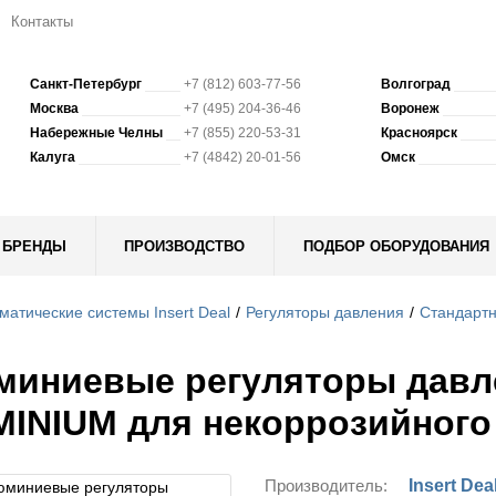
Контакты
Санкт-Петербург
+7 (812) 603-77-56
Волгоград
Москва
+7 (495) 204-36-46
Воронеж
Набережные Челны
+7 (855) 220-53-31
Красноярск
Калуга
+7 (4842) 20-01-56
Омск
БРЕНДЫ
ПРОИЗВОДСТВО
ПОДБОР ОБОРУДОВАНИЯ
матические системы Insert Deal
Регуляторы давления
Стандартн
иниевые регуляторы давле
INIUM для некоррозийного 
Производитель:
Insert Dea