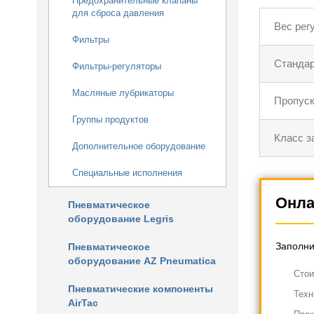
Предохранительные клапаны
для сброса давления
Вес рег
Фильтры
Стандар
Фильтры-регуляторы
Масляные лубрикаторы
Пропуск
Группы продуктов
Класс 
Дополнительное оборудование
Специальные исполнения
Онла
Пневматическое
оборудование Legris
Заполни
Пневматическое
оборудование AZ Pneumatica
Cтои
Пневматические компоненты
Техн
AirTac