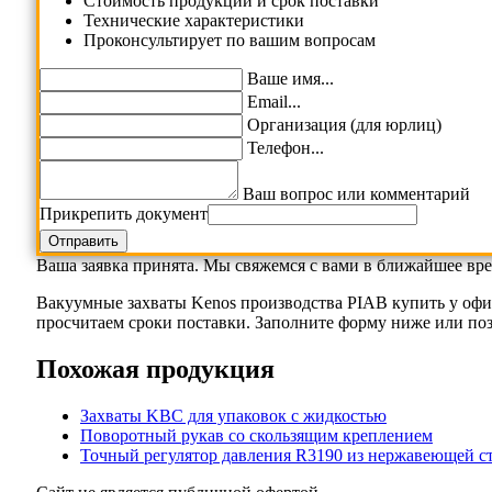
Cтоимость продукции и срок поставки
Технические характеристики
Проконсультирует по вашим вопросам
Ваше имя...
Email...
Организация (для юрлиц)
Телефон...
Ваш вопрос или комментарий
Прикрепить документ
Ваша заявка принята. Мы свяжемся с вами в ближайшее вре
Вакуумные захваты Kenos производства PIAB купить у офи
просчитаем сроки поставки. Заполните форму ниже или позв
Похожая продукция
Захваты KBC для упаковок с жидкостью
Поворотный рукав со скользящим креплением
Точный регулятор давления R3190 из нержавеющей ст