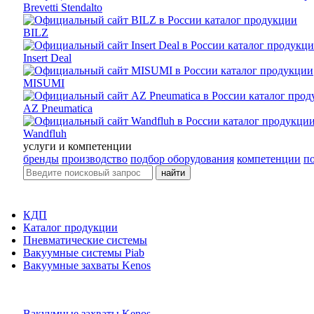
Brevetti Stendalto
BILZ
Insert Deal
MISUMI
AZ Pneumatica
Wandfluh
услуги и компетенции
бренды
производство
подбор оборудования
компетенции
п
найти
КДП
Каталог продукции
Пневматические системы
Вакуумные системы Piab
Вакуумные захваты Kenos
Вакуумные захваты Kenos