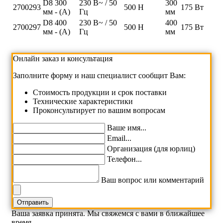
D8 300
230 В~ / 50
300
2700293
500 Н
175 Вт
мм - (A)
Гц
мм
D8 400
230 В~ / 50
400
2700297
500 Н
175 Вт
мм - (A)
Гц
мм
Онлайн заказ и консультация
Заполните форму и наш специалист сообщит Вам:
Cтоимость продукции и срок поставки
Технические характеристики
Проконсультирует по вашим вопросам
Ваше имя...
Email...
Организация (для юрлиц)
Телефон...
Ваш вопрос или комментарий
Ваша заявка принята. Мы свяжемся с вами в ближайшее
время.