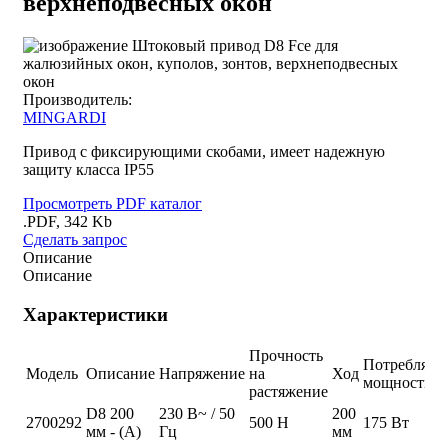
верхнеподвесных окон
Производитель:
MINGARDI
Привод с фиксирующими скобами, имеет надежную
защиту класса IP55
Просмотреть PDF каталог
.PDF, 342 Kb
Сделать запрос
Описание
Описание
Характеристики
Прочность
Потребляем
Модель
Описание
Напряжение
на
Ход
мощность
растяжение
D8 200
230 В~ / 50
200
2700292
500 Н
175 Вт
мм - (A)
Гц
мм