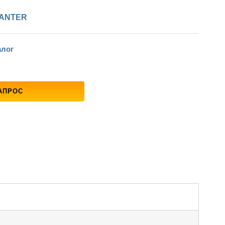
ANTER
алог
АПРОС