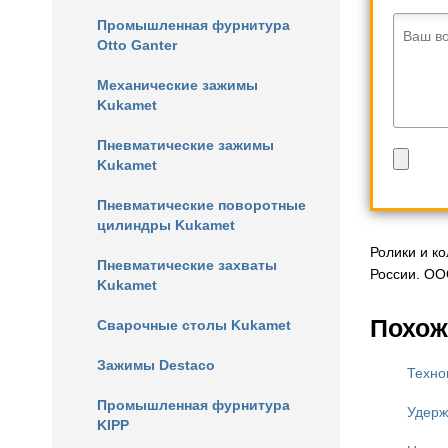
Промышленная фурнитура
Ваш в
Otto Ganter
Механические зажимы
Kukamet
Пневматические зажимы
Kukamet
Пневматические поворотные
цилиндры Kukamet
Ролики и к
Пневматические захваты
России. ОО
Kukamet
Похож
Сварочные столы Kukamet
Зажимы Destaco
Техно
Промышленная фурнитура
Удерж
KIPP