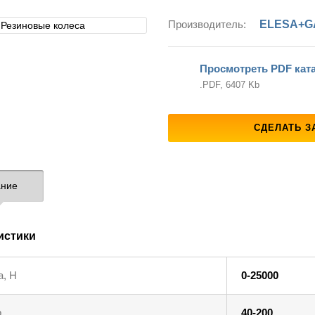
Производитель:
ELESA+G
Просмотреть PDF кат
.PDF, 6407 Kb
СДЕЛАТЬ З
ние
истики
а, Н
0-25000
р
40-200