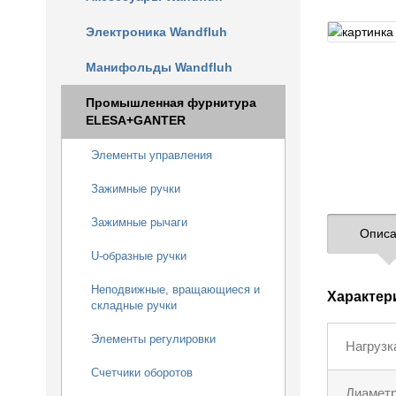
Электроника Wandfluh
Манифольды Wandfluh
Промышленная фурнитура
ELESA+GANTER
Элементы управления
Зажимные ручки
Зажимные рычаги
Описа
U-образные ручки
Неподвижные, вращающиеся и
Характер
складные ручки
Элементы регулировки
Нагрузк
Счетчики оборотов
Диамет