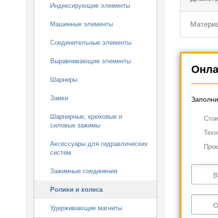
Индексирующие элементы
Материа
Машинные элементы
Соединительные элементы
Выравнивающие элементы
Онла
Шарниры
Замки
Заполни
Шарнирные, крюковые и
Cтои
силовые зажимы
Техн
Аксессуары для гидравлических
Прок
систем
Зажимные соединения
В
Ролики и колеса
О
Удерживающие магниты