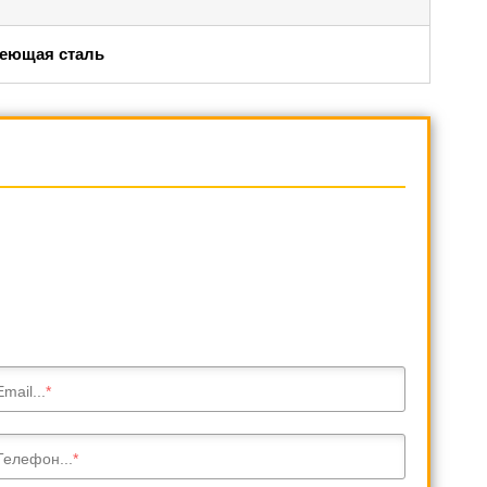
веющая сталь
Email...
Телефон...