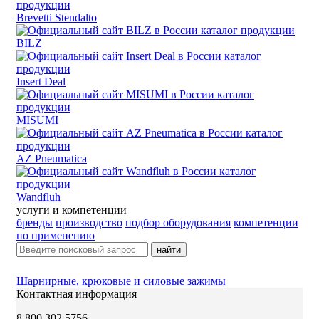
Brevetti Stendalto
BILZ
Insert Deal
MISUMI
AZ Pneumatica
Wandfluh
услуги и компетенции
бренды
производство
подбор оборудования
компетенции
по применению
найти
Шарнирные, крюковые и силовые зажимы
Контактная информация
8 800 302 5756