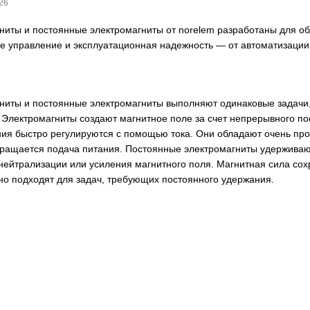
26
ниты и постоянные электромагниты от norelem разработаны для о
ое управление и эксплуатационная надежность — от автоматизации 
ниты и постоянные электромагниты выполняют одинаковые задачи,
 Электромагниты создают магнитное поле за счет непрерывного пос
ия быстро регулируются с помощью тока. Они обладают очень проч
кращается подача питания. Постоянные электромагниты удерживают
 нейтрализации или усиления магнитного поля. Магнитная сила сох
но подходят для задач, требующих постоянного удержания.