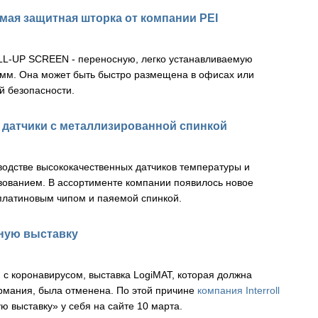
мая защитная шторка от компании PEI
L-UP SCREEN - переносную, легко устанавливаемую
 мм.
Она
может быть быстро размещена в офисах или
й безопасности.
датчики с металлизированной спинкой
одстве высококачественных датчиков температуры и
вованием.
В ассортименте компании появилось новое
платиновым чипом и паяемой спинкой.
ьную выставку
й с коронавирусом, выставка LogiMAT, которая должна
ермания, была отменена. По этой причине
компания Interroll
ую выставку»
у себя на сайте 10 марта.