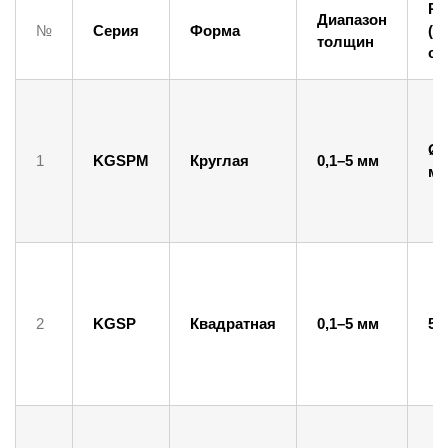
Ра
Диапазон
№
Серия
Форма
(д
толщин
ст
Ø3
1
KGSPM
Круглая
0,1–5 мм
м
2
KGSP
Квадратная
0,1–5 мм
5–