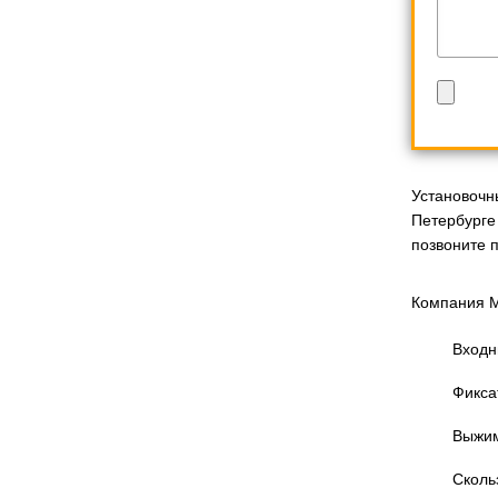
Установочн
Петербурге
позвоните п
Компания M
Входн
Фикса
Выжи
Сколь