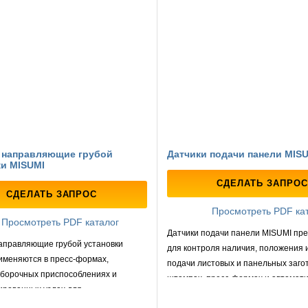
и направляющие грубой
Датчики подачи панели MIS
ки MISUMI
СДЕЛАТЬ ЗАПРОС
СДЕЛАТЬ ЗАПРОС
Просмотреть PDF ка
Просмотреть PDF каталог
Датчики подачи панели MISUMI пр
направляющие грубой установки
для контроля наличия, положения 
именяются в пресс-формах,
подачи листовых и панельных загот
сборочных приспособлениях и
штампах, пресс-формах и автомат
ированных узлах для
производственных линиях.
ельного центрирования и