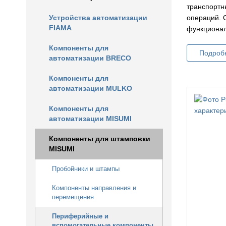
транспортн
операций. 
Устройства автоматизации
FIAMA
функционал
Компоненты для
Подроб
автоматизации BRECO
Компоненты для
автоматизации MULKO
Компоненты для
автоматизации MISUMI
Компоненты для штамповки
MISUMI
Пробойники и штампы
Компоненты направления и
перемещения
Периферийные и
вспомогательные компоненты