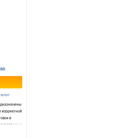
UMI
талог
едназначены
и корректной
овок в
изированных