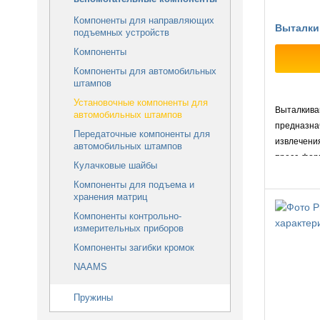
Компоненты для направляющих
Выталки
подъемных устройств
Компоненты
Компоненты для автомобильных
штампов
Установочные компоненты для
Выталкив
автомобильных штампов
предназна
Передаточные компоненты для
извлечения
автомобильных штампов
пресс-форм
Кулачковые шайбы
узлов пос
Компоненты для подъема и
формовани
хранения матриц
Компоненты контрольно-
измерительных приборов
Компоненты загибки кромок
NAAMS
Пружины