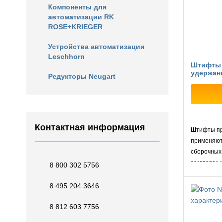
Компоненты для
автоматизации RK
ROSE+KRIEGER
Устройства автоматизации
Leschhorn
Штифты 
удержан
Редукторы Neugart
Контактная информация
Штифты пр
применяют
сборочных
заготовок 
8 800 302 5756
операцией
8 495 204 3646
8 812 603 7756