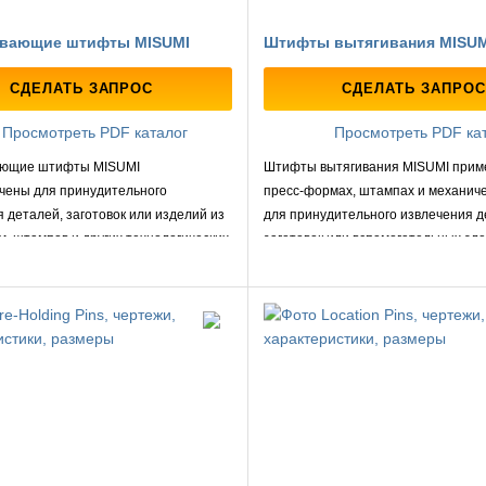
вающие штифты MISUMI
Штифты вытягивания MISUM
СДЕЛАТЬ ЗАПРОС
СДЕЛАТЬ ЗАПРОС
Просмотреть PDF каталог
Просмотреть PDF ка
ающие штифты MISUMI
Штифты вытягивания MISUMI прим
чены для принудительного
пресс-формах, штампах и механиче
 деталей, заготовок или изделий из
для принудительного извлечения д
, штампов и других технологических
заготовок или вспомогательных эл
ле завершения операции
после завершения технологическог
я или обработки.