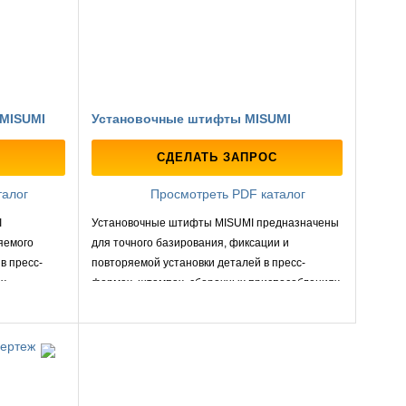
MISUMI
Установочные штифты MISUMI
СДЕЛАТЬ ЗАПРОС
талог
Просмотреть PDF каталог
I
Установочные штифты MISUMI предназначены
яемого
для точного базирования, фиксации и
в пресс-
повторяемой установки деталей в пресс-
х.
формах, штампах, сборочных приспособлениях
и автоматизированных узлах.