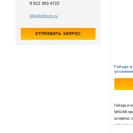
8 812 363 4722
info@cficom.ru
ОТПРАВИТЬ ЗАПРОС
Гнёзда 
установ
Гнёзда и 
MISUMI пр
штампах, 
автоматиз
предварит