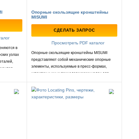
I
Опорные скользящие кронштейны
MISUMI
СДЕЛАТЬ ЗАПРОС
талог
Просмотреть PDF каталог
еняются в
Опорные скользящие кронштейны MISUMI
ских узлах
представляют собой механические опорные
еталей,
элементы, используемые в пресс‑формах,
ементов
штампах и иных технологических узлах для
о цикла.
поддержки и направленного скольжения
подвижных частей конструкции.