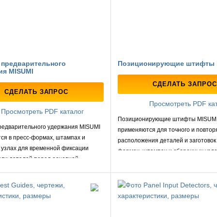
предварительного
Позиционирующие штифты 
ия MISUMI
СДЕЛАТЬ ЗАПРОС
СДЕЛАТЬ ЗАПРОС
Просмотреть PDF ка
Просмотреть PDF каталог
Позиционирующие штифты MISUM
едварительного удержания MISUMI
применяются для точного и повтор
ся в пресс-формах, штампах и
расположения деталей и заготовок 
 узлах для временной фиксации
формах, штампах и сборочных узла
или деталей перед основной
 крепления или обработки.