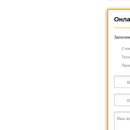
направлен
базирован
Онла
Заполни
Cтои
Техн
Прок
В
О
Ваш в