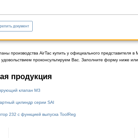
репить документ
паны производства AirTac купить у официального представителя в 
с удовольствием проконсультируем Вас. Заполните форму ниже или 
ая продукция
ирующий клапан M3
артный цилиндр серии SAI
ятор 232 с функцией выпуска ToolReg