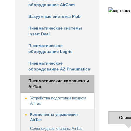
оборудование AirCom
Вакуумные системы Piab
Пневматические системы
Insert Deal
Пневматическое
оборудование Legris
Пневматическое
оборудование AZ Pneumatica
Пневматические компоненты
AirTac
Устройства подготовки воздуха
AirTac
Компоненты управления
Описа
AirTac
Соленоидные клапаны AirTac