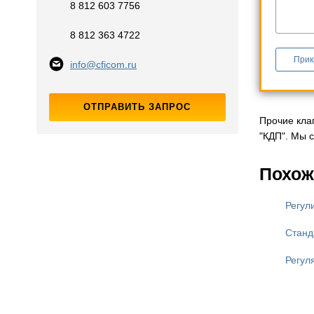
8 812 603 7756
8 812 363 4722
Прик
info@cficom.ru
ОТПРАВИТЬ ЗАПРОС
Прочие кла
"КДП". Мы 
Похож
Регул
Станд
Регул