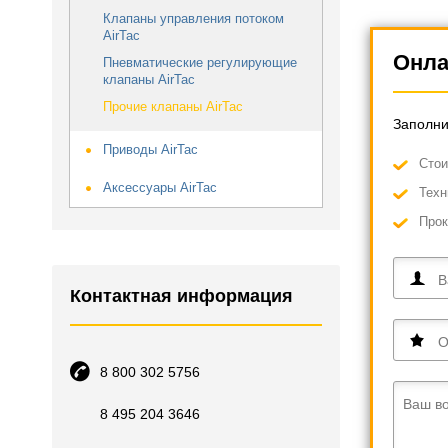
Клапаны управления потоком
AirTac
Онла
Пневматические регулирующие
клапаны AirTac
Прочие клапаны AirTac
Заполни
Приводы AirTac
Cтои
Аксессуары AirTac
Техн
Прок
В
Контактная информация
О
8 800 302 5756
Ваш в
8 495 204 3646