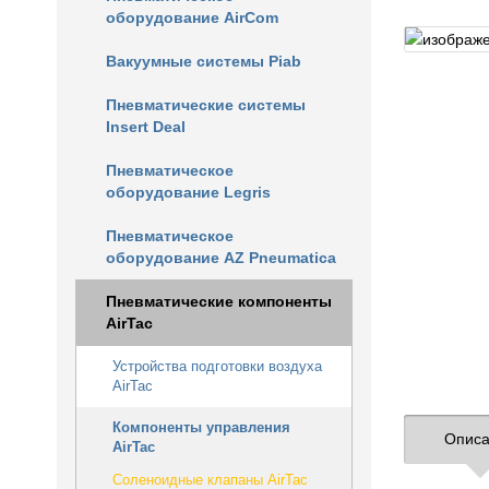
оборудование AirCom
Вакуумные системы Piab
Пневматические системы
Insert Deal
Пневматическое
оборудование Legris
Пневматическое
оборудование AZ Pneumatica
Пневматические компоненты
AirTac
Устройства подготовки воздуха
AirTac
Компоненты управления
Описа
AirTac
Соленоидные клапаны AirTac