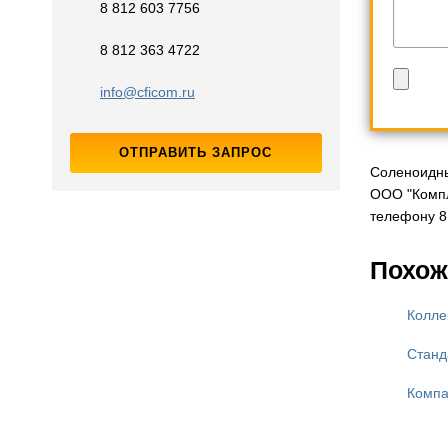
8 812 603 7756
8 812 363 4722
info@cficom.ru
ОТПРАВИТЬ ЗАПРОС
Соленоидны
ООО "Компл
телефону 8 
Похож
Колле
Станд
Компа