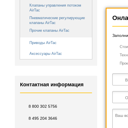
Клапаны управления потоком
AirTac
Онла
Пневматические регулирующие
клапаны AirTac
Прочие клапаны AirTac
Заполни
Приводы AirTac
Cтои
Аксессуары AirTac
Техн
Прок
В
Контактная информация
О
8 800 302 5756
Ваш в
8 495 204 3646