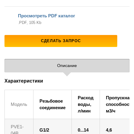
Просмотреть PDF каталог
.PDF, 105 Kb
СДЕЛАТЬ ЗАПРОС
Описание
Характеристики
Расход
Пропускная
Резьбовое
Модель
воды,
способность
соединение
л/мин
м3/ч
PVE1-
G1/2
0...14
4,6
04B