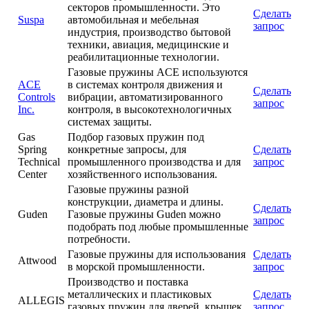
секторов промышленности. Это
Сделать
Suspa
автомобильная и мебельная
запрос
индустрия, производство бытовой
техники, авиация, медицинские и
реабилитационные технологии.
Газовые пружины ACE используются
ACE
в системах контроля движения и
Сделать
Controls
вибрации, автоматизированного
запрос
Inc.
контроля, в высокотехнологичных
системах защиты.
Gas
Подбор газовых пружин под
Spring
конкретные запросы, для
Сделать
Technical
промышленного производства и для
запрос
Center
хозяйственного использования.
Газовые пружины разной
конструкции, диаметра и длины.
Сделать
Guden
Газовые пружины Guden можно
запрос
подобрать под любые промышленные
потребности.
Газовые пружины для использования
Сделать
Аttwood
в морской промышленности.
запрос
Производство и поставка
металлических и пластиковых
Сделать
ALLEGIS
газовых пружин для дверей, крышек,
запрос