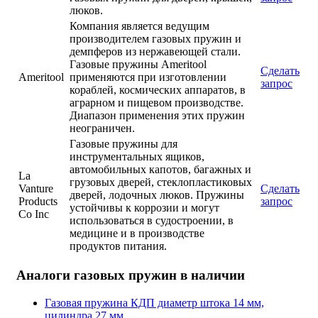
люков.
Компания является ведущим
производителем газовых пружин и
демпферов из нержавеющей стали.
Газовые пружины Ameritool
Сделать
Ameritool
применяются при изготовлении
запрос
кораблей, космических аппаратов, в
аграрном и пищевом производстве.
Диапазон применения этих пружин
неограничен.
Газовые пружины для
инструментальных ящиков,
автомобильных капотов, багажных и
La
грузовых дверей, стеклопластиковых
Vanture
Сделать
дверей, лодочных люков. Пружины
Products
запрос
устойчивы к коррозии и могут
Co Inc
использоваться в судостроении, в
медицине и в производстве
продуктов питания.
Аналоги газовых пружин в наличии
Газовая пружина КДП диаметр штока 14 мм,
цилиндра 27 мм