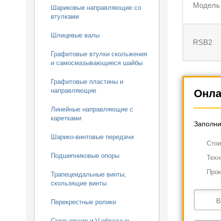
Модель
Шариковые направляющие со
втулками
Шлицевые валы
RSB2
Графитовые втулки скольжения
и самосмазывающиеся шайбы
Графитовые пластины и
направляющие
Онла
Линейные направляющие с
каретками
Заполни
Шарико-винтовые передачи
Cтои
Подшипниковые опоры
Техн
Прок
Трапецеидальные винты,
скользящие винты
В
Перекрестные ролики
Скользящие и V-образные