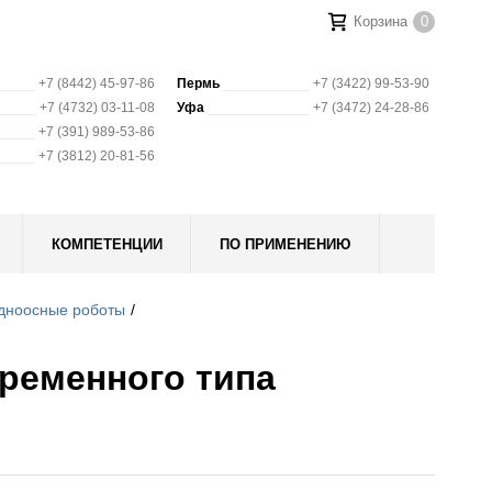
Корзина
0
+7 (8442) 45-97-86
Пермь
+7 (3422) 99-53-90
+7 (4732) 03-11-08
Уфа
+7 (3472) 24-28-86
+7 (391) 989-53-86
+7 (3812) 20-81-56
КОМПЕТЕНЦИИ
ПО ПРИМЕНЕНИЮ
дноосные роботы
ременного типа