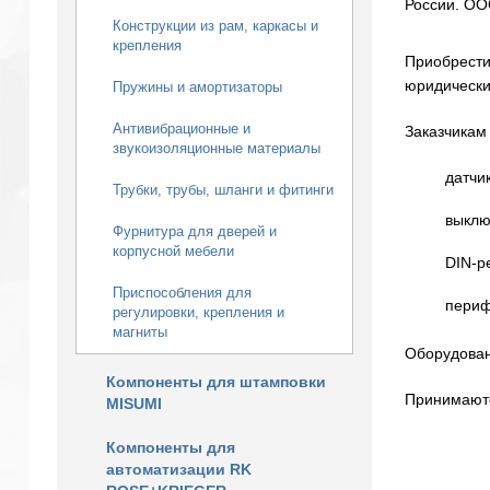
России. ОО
Конструкции из рам, каркасы и
крепления
Приобрести
юридически
Пружины и амортизаторы
Антивибрационные и
Заказчикам
звукоизоляционные материалы
датчик
Трубки, трубы, шланги и фитинги
выклю
Фурнитура для дверей и
корпусной мебели
DIN-р
Приспособления для
периф
регулировки, крепления и
магниты
Оборудован
Компоненты для штамповки
Принимаютс
MISUMI
Компоненты для
автоматизации RK