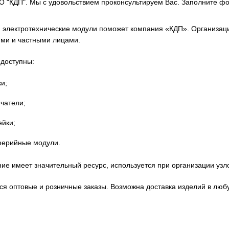
О "КДП". Мы с удовольствием проконсультируем Вас. Заполните фо
 электротехнические модули поможет компания «КДП». Организаци
ми и частными лицами.
 доступны:
и;
чатели;
ейки;
ерийные модули.
ие имеет значительный ресурс, используется при организации узл
я оптовые и розничные заказы. Возможна доставка изделий в любу