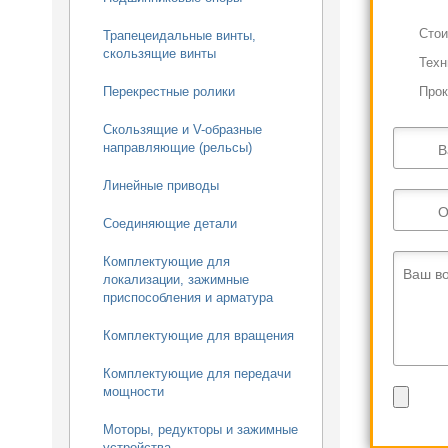
Cтои
Трапецеидальные винты,
скользящие винты
Техн
Прок
Перекрестные ролики
Скользящие и V-образные
направляющие (рельсы)
В
Линейные приводы
О
Соединяющие детали
Комплектующие для
Ваш в
локализации, зажимные
приспособления и арматура
Комплектующие для вращения
Комплектующие для передачи
мощности
Моторы, редукторы и зажимные
устройства