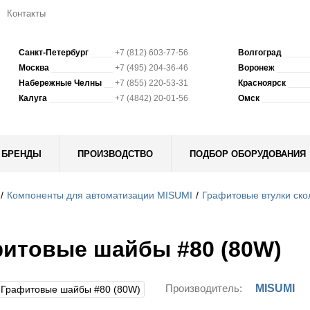
Контакты
Санкт-Петербург
+7 (812) 603-77-56
Волгоград
Москва
+7 (495) 204-36-46
Воронеж
Набережные Челны
+7 (855) 220-53-31
Красноярск
Калуга
+7 (4842) 20-01-56
Омск
БРЕНДЫ
ПРОИЗВОДСТВО
ПОДБОР ОБОРУДОВАНИЯ
Компоненты для автоматизации MISUMI
Графитовые втулки ск
итовые шайбы #80 (80W)
Производитель:
MISUMI