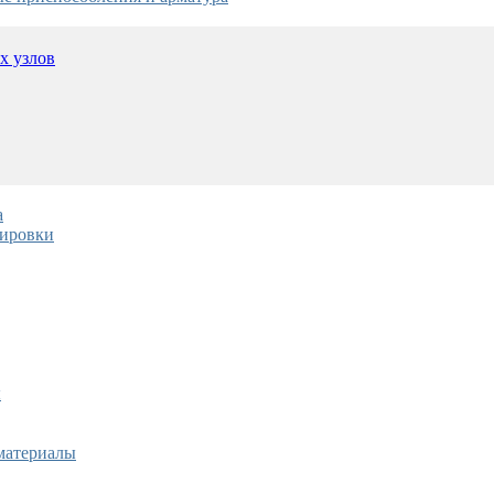
х узлов
а
тировки
ы
материалы