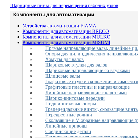
Шарнирные пины для перемещения рабочих узлов
Компоненты для автоматизации
Устройства автоматизации FIAMA
Компоненты для автоматизации BRECO
Компоненты для автоматизации MULKO
Компоненты для автоматизации MISUMI
Прямые направляющие валы, линейные ци
Опоры для цилиндрических направляющих
Хомуты для валов
Шариковые втулки для валов
Шариковые направляющие со втулками
Шлицевые валы
Графитовые втулки скольжения и самосм
Графитовые пластины и направляющие
Линейные направляющие с каретками
Шарико-винтовые передачи
Подшипниковые опоры
Трапецеидальные винты, скользящие винт
Перекрестные ролики
Скользящие и V-образные направляющие (
Линейные приводы
Соединяющие детали
Комплектующие для локализации, зажимны