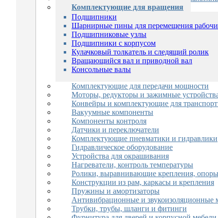
Комплектующие для вращения
Подшипники
Шарнирные пины для перемещения рабочи
Подшипниковые узлы
Подшипники с корпусом
Кулачковый толкатель и следящий ролик
Вращающийся вал и приводной вал
Консольные валы
Комплектующие для передачи мощности
Моторы, редукторы и зажимные устройств
Конвейры и комплектующие для транспор
Вакуумные компоненты
Компоненты контроля
Датчики и переключатели
Комплектующие пневматики и гидравлики
Гидравлическое оборудование
Устройства для окрашивания
Нагреватели, контроль температуры
Ролики, выравнивающие крепления, опор
Конструкции из рам, каркасы и крепления
Пружины и амортизаторы
Антивибрационные и звукоизоляционные 
Трубки, трубы, шланги и фитинги
Фурнитура для дверей и корпусной мебели