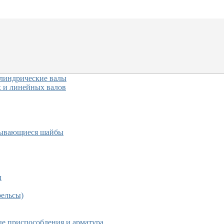
линдрические валы
 и линейных валов
азывающиеся шайбы
ы
рельсы)
е приспособления и арматура