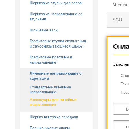
Шариковые втулки для валов
Модель
Шариковые направляющие со
втулками
SGU
Шлицевые валы
Графитовые втулки скольжения
Онла
и самосмазывающиеся шайбы
Графитовые пластины и
направляющие
Заполни
Линейные направляющие с
Cтои
каретками
Техн
Стандартные линейные
направляющие
Прок
Аксессуары для линейных
направляющих
В
Шарико-винтовые передачи
О
Подшипниковые опоры