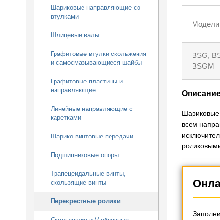
Шариковые направляющие со
втулками
Модели
Шлицевые валы
Графитовые втулки скольжения
BSG, B
и самосмазывающиеся шайбы
BSGM
Графитовые пластины и
направляющие
Описани
Линейные направляющие с
Шариковые 
каретками
всем напра
исключител
Шарико-винтовые передачи
роликовым
Подшипниковые опоры
Трапецеидальные винты,
Онла
скользящие винты
Перекрестные ролики
Заполни
Скользящие и V-образные