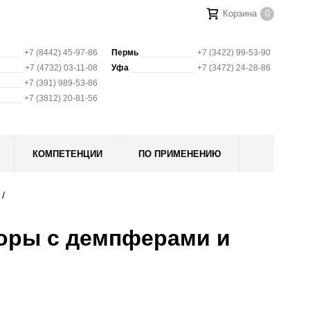
Корзина
0
+7 (8442) 45-97-86
Пермь
+7 (3422) 99-53-90
+7 (4732) 03-11-08
Уфа
+7 (3472) 24-28-86
+7 (391) 989-53-86
+7 (3812) 20-81-56
КОМПЕТЕНЦИИ
ПО ПРИМЕНЕНИЮ
оры с демпферами и