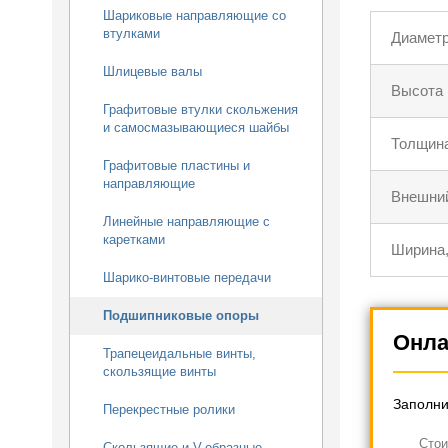
Шариковые направляющие со
втулками
Диаметр
Шлицевые валы
Высота 
Графитовые втулки скольжения
и самосмазывающиеся шайбы
Толщина
Графитовые пластины и
направляющие
Внешний
Линейные направляющие с
каретками
Ширина,
Шарико-винтовые передачи
Подшипниковые опоры
Онла
Трапецеидальные винты,
скользящие винты
Заполни
Перекрестные ролики
Cтои
Скользящие и V-образные