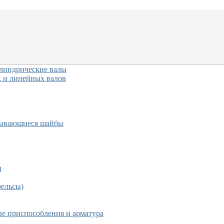
линдрические валы
 и линейных валов
азывающиеся шайбы
ы
рельсы)
е приспособления и арматура