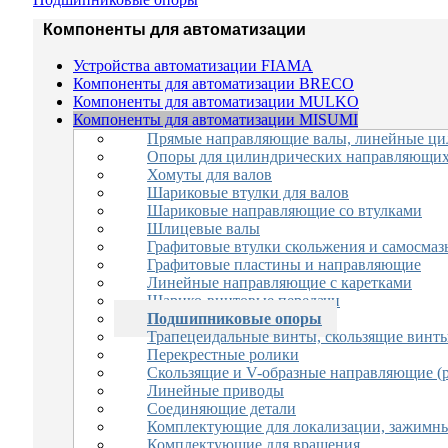
Компоненты для автоматизации
Устройства автоматизации FIAMA
Компоненты для автоматизации BRECO
Компоненты для автоматизации MULKO
Компоненты для автоматизации MISUMI
Прямые направляющие валы, линейные ци
Опоры для цилиндрических направляющих
Хомуты для валов
Шариковые втулки для валов
Шариковые направляющие со втулками
Шлицевые валы
Графитовые втулки скольжения и самосм
Графитовые пластины и направляющие
Линейные направляющие с каретками
Шарико-винтовые передачи
Подшипниковые опоры
Трапецеидальные винты, скользящие винт
Перекрестные ролики
Скользящие и V-образные направляющие (
Линейные приводы
Соединяющие детали
Комплектующие для локализации, зажимны
Комплектующие для вращения