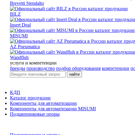
Brevetti Stendalto
BILZ
Insert Deal
MISUMI
AZ Pneumatica
Wandfluh
услуги и компетенции
бренды
производство
подбор оборудования
компетенции
п
найти
КДП
Каталог продукции
Компоненты для автоматизации
Компоненты для автоматизации MISUMI
Подшипниковые опоры
Подшипниковые опоры