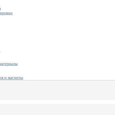
а
тировки
ы
материалы
ия и магниты