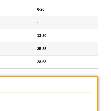
6-20
-
13-30
35-85
28-68