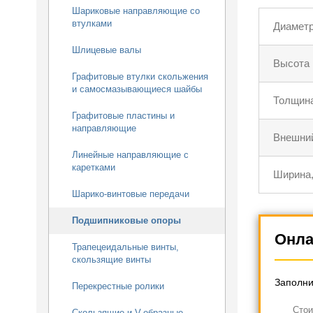
Шариковые направляющие со
втулками
Диаметр
Шлицевые валы
Высота 
Графитовые втулки скольжения
и самосмазывающиеся шайбы
Толщина
Графитовые пластины и
направляющие
Внешний
Линейные направляющие с
каретками
Ширина,
Шарико-винтовые передачи
Подшипниковые опоры
Онла
Трапецеидальные винты,
скользящие винты
Заполни
Перекрестные ролики
Cтои
Скользящие и V-образные