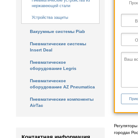
Пневматические устройства из
Прок
нержавеющей стали
Устройства защиты
В
Вакуумные системы Piab
О
Пневматические системы
Insert Deal
Ваш в
Пневматическое
оборудование Legris
Пневматическое
оборудование AZ Pneumatica
Пневматические компоненты
Прик
AirTac
Регуляторы
городах Ро
Контактная информация