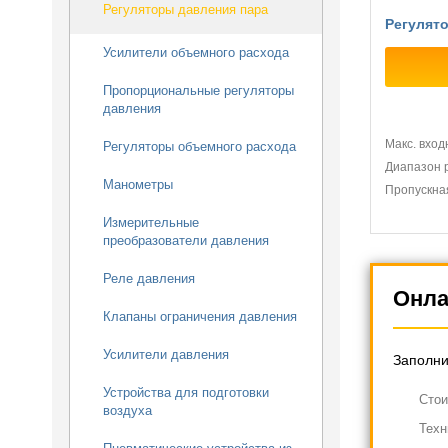
Регуляторы давления пара
Регулят
Усилители объемного расхода
Пропорциональные регуляторы
давления
Макс. вход
Регуляторы объемного расхода
Диапазон р
Манометры
Пропускная
Измерительные
преобразователи давления
Реле давления
Онла
Клапаны ограничения давления
Усилители давления
Заполни
Устройства для подготовки
Cтои
воздуха
Техн