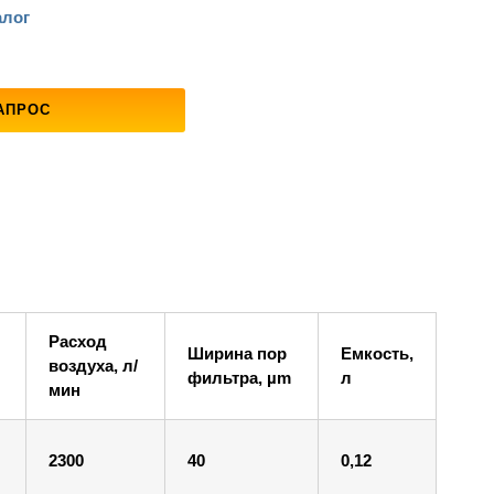
алог
АПРОС
Расход
Ширина пор
Емкость,
воздуха, л/
фильтра, µm
л
мин
2300
40
0,12