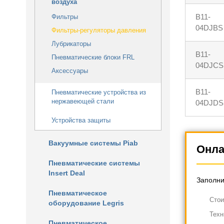
воздуха
B11-
Фильтры
04DJBS
Фильтры-регуляторы давления
Лубрикаторы
B11-
Пневматические блоки FRL
04DJCS
Аксессуары
B11-
Пневматические устройства из
нержавеющей стали
04DJDS
Устройства защиты
Вакуумные системы Piab
Онла
Пневматические системы
Insert Deal
Заполни
Пневматическое
Cтои
оборудование Legris
Техн
Пневматическое