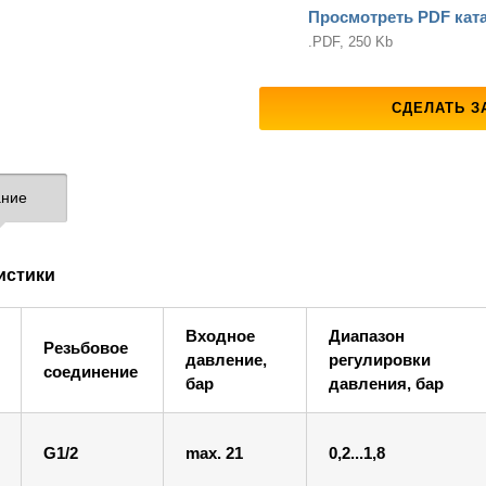
Просмотреть PDF кат
.PDF, 250 Kb
СДЕЛАТЬ З
ние
истики
Входное
Диапазон
Резьбовое
давление,
регулировки
соединение
бар
давления, бар
G1/2
max. 21
0,2...1,8