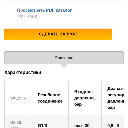
Просмотреть PDF каталог
.PDF, 498 Kb
СДЕЛАТЬ ЗАПРОС
Описание
Характеристики
Диапазон
Входное
Резьбовое
регулиро
Модель
давление,
соединение
давления
бар
бар
B3000-
G1/8
max. 30
0,8...8