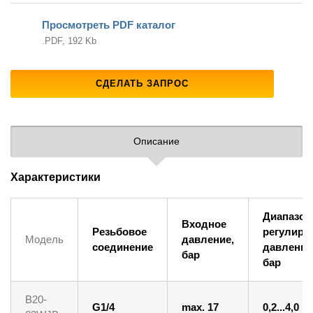
Просмотреть PDF каталог
.PDF, 192 Kb
СДЕЛАТЬ ЗАПРОС
Описание
Характеристики
Диапазон
Входное
Резьбовое
регулиро
Модель
давление,
соединение
давления
бар
бар
B20-
G1/4
max. 17
0,2...4,0