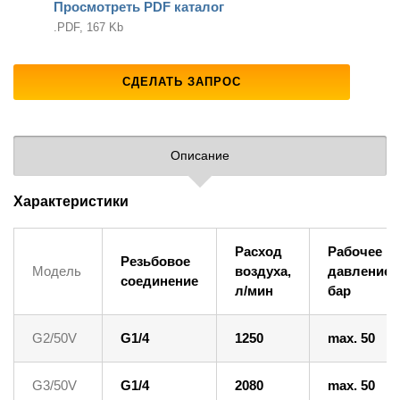
Просмотреть PDF каталог
.PDF, 167 Kb
СДЕЛАТЬ ЗАПРОС
Описание
Характеристики
Расход
Рабочее
Резьбовое
Модель
воздуха,
давление,
соединение
л/мин
бар
G2/50V
G1/4
1250
max. 50
G3/50V
G1/4
2080
max. 50