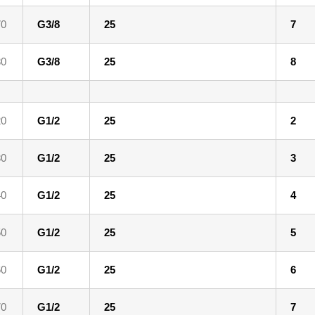
70
G3/8
25
7
80
G3/8
25
8
20
G1/2
25
2
30
G1/2
25
3
40
G1/2
25
4
50
G1/2
25
5
60
G1/2
25
6
70
G1/2
25
7