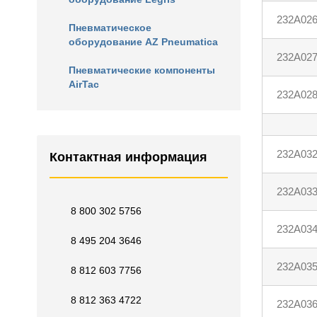
232A02
Пневматическое
оборудование AZ Pneumatica
232A02
Пневматические компоненты
AirTac
232A02
232A03
Контактная информация
232A03
8 800 302 5756
232A03
8 495 204 3646
232A03
8 812 603 7756
8 812 363 4722
232A03