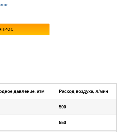
алог
АПРОС
дное давление, атм
Расход воздуха, л/мин
500
550