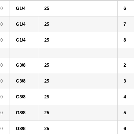
60
G1/4
25
6
70
G1/4
25
7
80
G1/4
25
8
20
G3/8
25
2
30
G3/8
25
3
40
G3/8
25
4
50
G3/8
25
5
60
G3/8
25
6