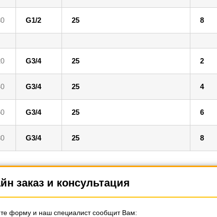
80
G1/2
25
8
20
G3/4
25
2
40
G3/4
25
4
60
G3/4
25
6
80
G3/4
25
8
йн заказ и консультация
те форму и наш специалист сообщит Вам: