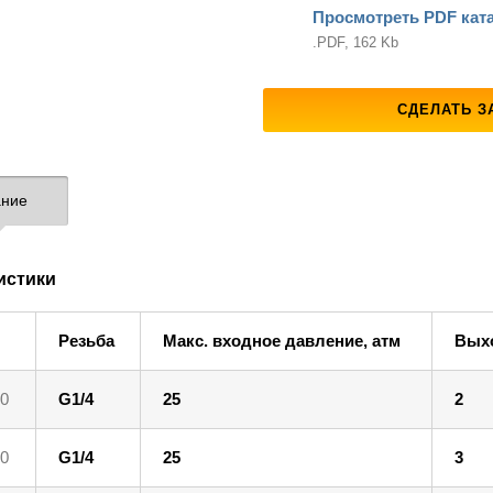
Просмотреть PDF кат
.PDF, 162 Kb
СДЕЛАТЬ З
ние
истики
Резьба
Макс. входное давление, атм
Выхо
0
G1/4
25
2
0
G1/4
25
3