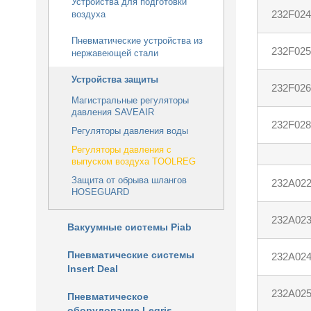
Устройства для подготовки
232F024
воздуха
Пневматические устройства из
232F025
нержавеющей стали
Устройства защиты
232F026
Магистральные регуляторы
давления SAVEAIR
232F028
Регуляторы давления воды
Регуляторы давления с
выпуском воздуха TOOLREG
Защита от обрыва шлангов
232A02
HOSEGUARD
232A02
Вакуумные системы Piab
Пневматические системы
232A02
Insert Deal
232A02
Пневматическое
оборудование Legris