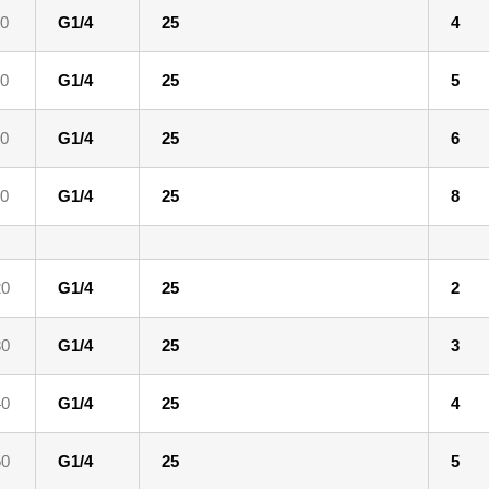
0
G1/4
25
4
0
G1/4
25
5
0
G1/4
25
6
0
G1/4
25
8
20
G1/4
25
2
30
G1/4
25
3
40
G1/4
25
4
50
G1/4
25
5