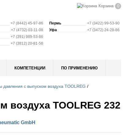
Корзина
0
+7 (8442) 45-97-86
Пермь
+7 (3422) 99-53-90
+7 (4732) 03-11-08
Уфа
+7 (3472) 24-28-86
+7 (391) 989-53-86
+7 (3812) 20-81-56
КОМПЕТЕНЦИИ
ПО ПРИМЕНЕНИЮ
ы давления с выпуском воздуха TOOLREG
ом воздуха TOOLREG 232
neumatic GmbH