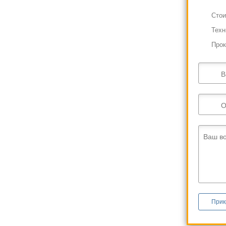
Cтои
Техн
Прок
В
О
Ваш в
Прик