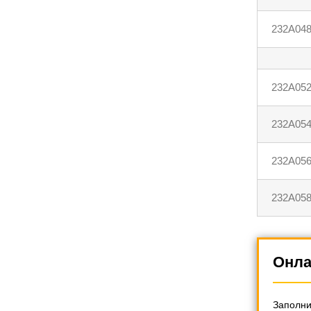
232A04
232A05
232A05
232A05
232A05
Онла
Заполни